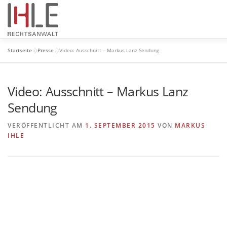
Zum
Inhalt
springen
Startseite
»
Presse
»
Video: Ausschnitt – Markus Lanz Sendung
HOME
UNSER TEAM
RECHTSGEBIETE
PRESS
Video: Ausschnitt – Markus Lanz
Sendung
VERÖFFENTLICHT AM
1. SEPTEMBER 2015
VON
MARKUS
IHLE