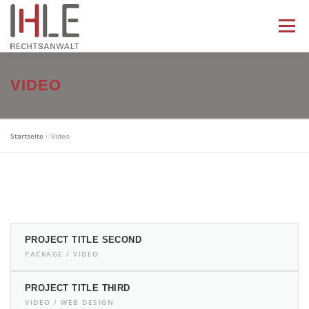
Zum
Inhalt
Menü
springen
HOME
UNSER TEAM
RECHTSGEBIETE
VIDEO
PRESSE
KONTAKT
Startseite
»
Video
PROJECT TITLE SECOND
PACKAGE / VIDEO
PROJECT TITLE THIRD
VIDEO / WEB DESIGN